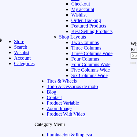
Checkout
My account
Wishlist
Order Tracking
Featured Products
Best Selling Products
Shop Layouts
e
Store
Two Columns
Wha
Search
Three Columns
Par
Wishlist
Three Columns Wide
Account
Four Columns
Categories
Four Columns Wide
Five Columns Wide
Six Columns Wide
Tires & Wheels
Todo Accessorios de moto
Blog
Contact
Product Variable
Zoom Image
Product With Video
Category Menu
Iluminación & limpieza