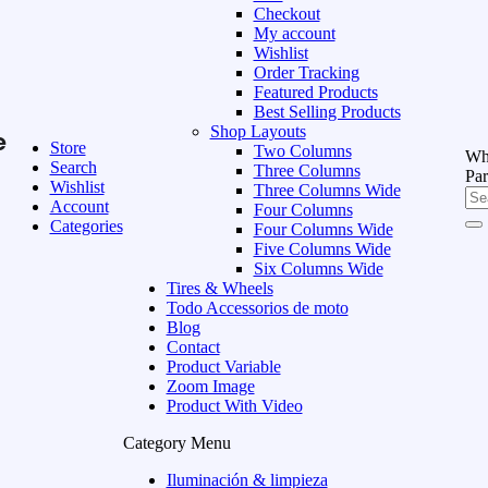
Checkout
My account
Wishlist
Order Tracking
Featured Products
Best Selling Products
Shop Layouts
e
Store
Two Columns
Wha
Search
Three Columns
Par
Wishlist
Three Columns Wide
Account
Four Columns
Categories
Four Columns Wide
Five Columns Wide
Six Columns Wide
Tires & Wheels
Todo Accessorios de moto
Blog
Contact
Product Variable
Zoom Image
Product With Video
Category Menu
Iluminación & limpieza